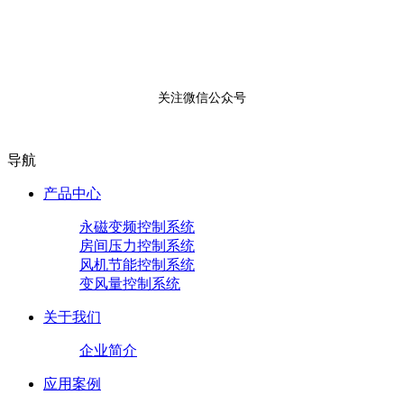
关注微信公众号
导航
产品中心
永磁变频控制系统
房间压力控制系统
风机节能控制系统
变风量控制系统
关于我们
企业简介
应用案例