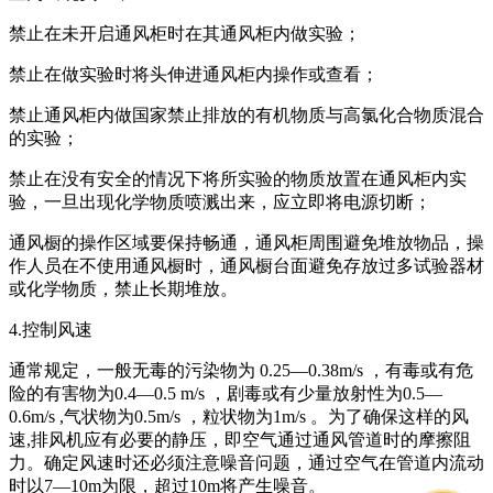
禁止在未开启通风柜时在其通风柜内做实验；
禁止在做实验时将头伸进通风柜内操作或查看；
禁止通风柜内做国家禁止排放的有机物质与高氯化合物质混合
的实验；
禁止在没有安全的情况下将所实验的物质放置在通风柜内实
验，一旦出现化学物质喷溅出来，应立即将电源切断；
通风橱的操作区域要保持畅通，通风柜周围避免堆放物品，操
作人员在不使用通风橱时，通风橱台面避免存放过多试验器材
或化学物质，禁止长期堆放。
4.控制风速
通常规定，一般无毒的污染物为 0.25—0.38m/s ，有毒或有危
险的有害物为0.4—0.5 m/s ，剧毒或有少量放射性为0.5—
0.6m/s ,气状物为0.5m/s ，粒状物为1m/s 。为了确保这样的风
速,排风机应有必要的静压，即空气通过通风管道时的摩擦阻
力。确定风速时还必须注意噪音问题，通过空气在管道内流动
时以7—10m为限，超过10m将产生噪音。